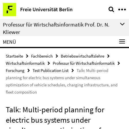
Springe
Service-
Freie Universität Berlin
direkt
Navigation
zu
Professur für Wirtschaftsinformatik Prof. Dr. N.
Inhalt
Kliewer
MENÜ
Startseite
Fachbereich
Betriebswirtschaftslehre
Wirtschaftsinformatik
Professur für Wirtschaftsinformatik
Forschung
Test Publication List
Talk: Multi-period
planning for electric bus systems under simultaneous
optimization of vehicle schedules, charging infrastructure, and
fleet composition
Talk: Multi-period planning for
electric bus systems under