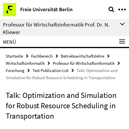
Springe
Service-
Freie Universität Berlin
direkt
Navigation
zu
Professur für Wirtschaftsinformatik Prof. Dr. N.
Inhalt
Kliewer
MENÜ
Startseite
Fachbereich
Betriebswirtschaftslehre
Wirtschaftsinformatik
Professur für Wirtschaftsinformatik
Forschung
Test Publication List
Talk: Optimization and
Simulation for Robust Resource Scheduling in Transportation
Talk: Optimization and Simulation
for Robust Resource Scheduling in
Transportation