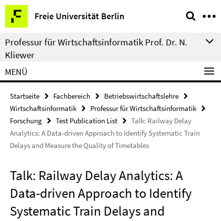
Springe
Service-
Freie Universität Berlin
direkt
Navigation
zu
Professur für Wirtschaftsinformatik Prof. Dr. N.
Inhalt
Kliewer
MENÜ
Startseite
Fachbereich
Betriebswirtschaftslehre
Wirtschaftsinformatik
Professur für Wirtschaftsinformatik
Forschung
Test Publication List
Talk: Railway Delay
Analytics: A Data-driven Approach to Identify Systematic Train
Delays and Measure the Quality of Timetables
Talk: Railway Delay Analytics: A
Data-driven Approach to Identify
Systematic Train Delays and