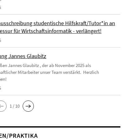
6
ausschreibung studentische Hilfskraft/Tutor*in an
essur für Wirtschaftsinformatik - verlängert!
6
ng Jannes Glaubitz
ßen Jannes Glaubitz , der ab November 2025 als
aftlicher Mitarbeiter unser Team verstärkt. Herzlich
en!
5
1 / 10
EN/PRAKTIKA