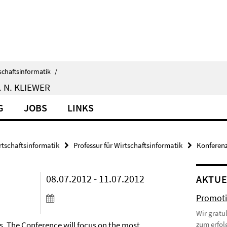
schaftsinformatik
/
 N. KLIEWER
G
JOBS
LINKS
rtschaftsinformatik
Professur für Wirtschaftsinformatik
Konferenz
08.07.2012 - 11.07.2012
AKTUE
Promoti
Wir gratu
s. The Conference will focus on the most
zum erfol