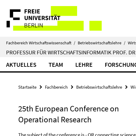
Springe
Service-
direkt
zu
Navigation
Inhalt
Fachbereich Wirtschaftswissenschaft
/
Betriebswirtschaftslehre
/
Wirt
PROFESSUR FÜR WIRTSCHAFTSINFORMATIK PROF. DR.
AKTUELLES
TEAM
LEHRE
FORSCHUN
Startseite
Fachbereich
Betriebswirtschaftslehre
Wi
25th European Conference on
Operational Research
The subject of the conference is - OR connecting science