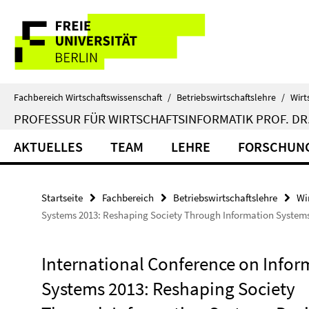
Springe
Service-
direkt
zu
Navigation
Inhalt
Fachbereich Wirtschaftswissenschaft
/
Betriebswirtschaftslehre
/
Wirt
PROFESSUR FÜR WIRTSCHAFTSINFORMATIK PROF. DR.
AKTUELLES
TEAM
LEHRE
FORSCHUN
Startseite
Fachbereich
Betriebswirtschaftslehre
Wi
Systems 2013: Reshaping Society Through Information System
International Conference on Infor
Systems 2013: Reshaping Society