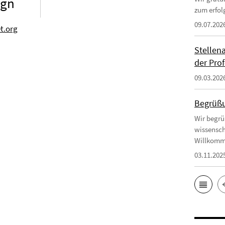
ign
zum erfol
09.07.202
et.org
Stellen
der Prof
09.03.202
Begrüßu
Wir begrü
wissensch
Willkomm
03.11.202