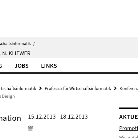
schaftsinformatik
/
 N. KLIEWER
G
JOBS
LINKS
rtschaftsinformatik
Professur für Wirtschaftsinformatik
Konferenz
s Design
mation
15.12.2013 - 18.12.2013
AKTUE
Promoti
Wir gratu