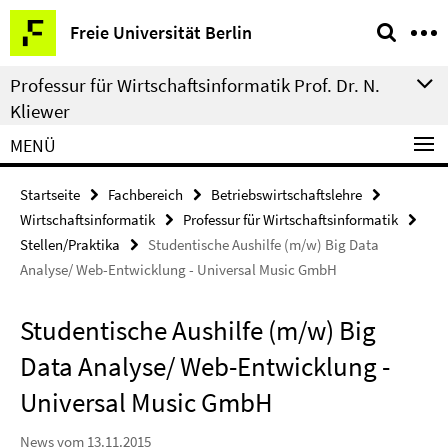
Springe
Service-
Freie Universität Berlin
direkt
Navigation
zu
Professur für Wirtschaftsinformatik Prof. Dr. N.
Inhalt
Kliewer
MENÜ
Startseite
Fachbereich
Betriebswirtschaftslehre
Wirtschaftsinformatik
Professur für Wirtschaftsinformatik
Stellen/Praktika
Studentische Aushilfe (m/w) Big Data
Analyse/ Web-Entwicklung - Universal Music GmbH
Studentische Aushilfe (m/w) Big
Data Analyse/ Web-Entwicklung -
Universal Music GmbH
News vom 13.11.2015