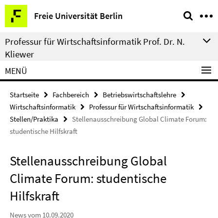
Springe
Service-
Freie Universität Berlin
direkt
Navigation
zu
Professur für Wirtschaftsinformatik Prof. Dr. N.
Inhalt
Kliewer
MENÜ
Startseite
Fachbereich
Betriebswirtschaftslehre
Wirtschaftsinformatik
Professur für Wirtschaftsinformatik
Stellen/Praktika
Stellenausschreibung Global Climate Forum:
studentische Hilfskraft
Stellenausschreibung Global
Climate Forum: studentische
Hilfskraft
News vom 10.09.2020