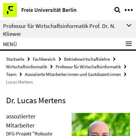
Springe
Service-
Freie Universität Berlin
direkt
Navigation
zu
Professur für Wirtschaftsinformatik Prof. Dr. N.
Inhalt
Kliewer
MENÜ
Startseite
Fachbereich
Betriebswirtschaftslehre
Wirtschaftsinformatik
Professur für Wirtschaftsinformatik
Team
Assoziierte Mitarbeiter:innen und Gastdozent:innen
Lucas Mertens
Dr. Lucas Mertens
assoziierter
Mitarbeiter
DFG-Projekt "Robuste