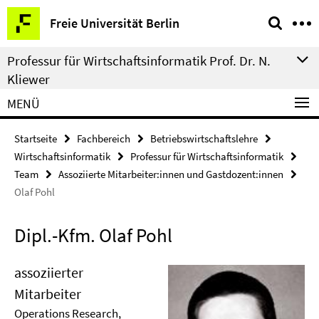
Springe
Service-
Freie Universität Berlin
direkt
Navigation
zu
Professur für Wirtschaftsinformatik Prof. Dr. N.
Inhalt
Kliewer
MENÜ
Startseite
Fachbereich
Betriebswirtschaftslehre
Wirtschaftsinformatik
Professur für Wirtschaftsinformatik
Team
Assoziierte Mitarbeiter:innen und Gastdozent:innen
Olaf Pohl
Dipl.-Kfm. Olaf Pohl
assoziierter
Mitarbeiter
Operations Research,