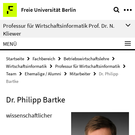
Springe
Service-
Freie Universität Berlin
direkt
Navigation
zu
Professur für Wirtschaftsinformatik Prof. Dr. N.
Inhalt
Kliewer
MENÜ
Startseite
Fachbereich
Betriebswirtschaftslehre
Wirtschaftsinformatik
Professur für Wirtschaftsinformatik
Team
Ehemalige / Alumni
Mitarbeiter
Dr. Philipp
Bartke
Dr. Philipp Bartke
wissenschaftlicher