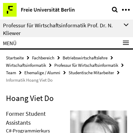
Springe
Service-
Freie Universität Berlin
direkt
Navigation
zu
Professur für Wirtschaftsinformatik Prof. Dr. N.
Inhalt
Kliewer
MENÜ
Startseite
Fachbereich
Betriebswirtschaftslehre
Wirtschaftsinformatik
Professur für Wirtschaftsinformatik
Team
Ehemalige / Alumni
Studentische Mitarbeiter
Informatik Hoang Viet Do
Hoang Viet Do
Former Student
Assistants
C#-Programmierkurs