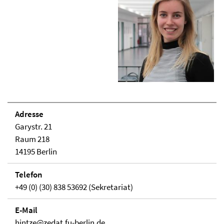
Adresse
Garystr. 21
Raum 218
14195 Berlin
Telefon
+49 (0) (30) 838 53692 (Sekretariat)
E-Mail
hintze@zedat.fu-berlin.de