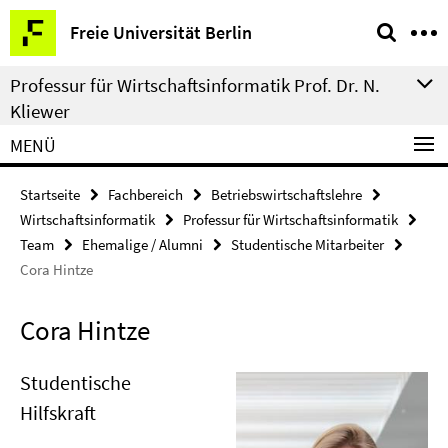
Springe
Service-
Freie Universität Berlin
direkt
Navigation
zu
Professur für Wirtschaftsinformatik Prof. Dr. N.
Inhalt
Kliewer
MENÜ
Startseite
Fachbereich
Betriebswirtschaftslehre
Wirtschaftsinformatik
Professur für Wirtschaftsinformatik
Team
Ehemalige / Alumni
Studentische Mitarbeiter
Cora Hintze
Cora Hintze
Studentische
Hilfskraft