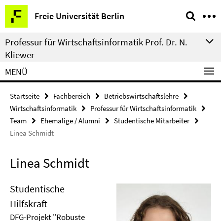
Springe
Service-
Freie Universität Berlin
direkt
Navigation
zu
Professur für Wirtschaftsinformatik Prof. Dr. N.
Inhalt
Kliewer
MENÜ
Startseite
Fachbereich
Betriebswirtschaftslehre
Wirtschaftsinformatik
Professur für Wirtschaftsinformatik
Team
Ehemalige / Alumni
Studentische Mitarbeiter
Linea Schmidt
Linea Schmidt
Studentische
Hilfskraft
DFG-Projekt "Robuste