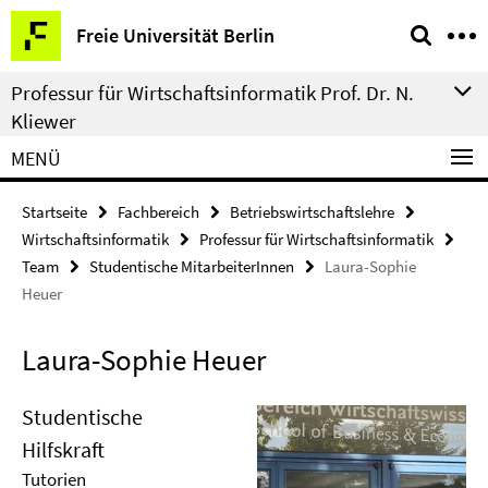
Springe
Service-
Freie Universität Berlin
direkt
Navigation
zu
Professur für Wirtschaftsinformatik Prof. Dr. N.
Inhalt
Kliewer
MENÜ
Startseite
Fachbereich
Betriebswirtschaftslehre
Wirtschaftsinformatik
Professur für Wirtschaftsinformatik
Team
Studentische MitarbeiterInnen
Laura-Sophie
Heuer
Laura-Sophie Heuer
Studentische
Hilfskraft
Tutorien