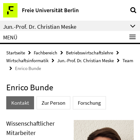
Springe
Service-
Freie Universität Berlin
direkt
Navigation
zu
Jun.-Prof. Dr. Christian Meske
Inhalt
MENÜ
Startseite
Fachbereich
Betriebswirtschaftslehre
Wirtschaftsinformatik
Jun.-Prof. Dr. Christian Meske
Team
Enrico Bunde
Enrico Bunde
Kontakt
Zur Person
Forschung
Wissenschaftlicher
Mitarbeiter