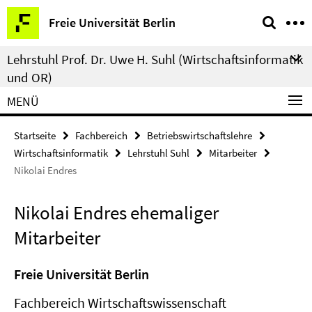
Springe
Service-
Freie Universität Berlin
direkt
Navigation
zu
Lehrstuhl Prof. Dr. Uwe H. Suhl (Wirtschaftsinformatik
Inhalt
und OR)
MENÜ
Startseite
Fachbereich
Betriebswirtschaftslehre
Wirtschaftsinformatik
Lehrstuhl Suhl
Mitarbeiter
Nikolai Endres
Nikolai Endres ehemaliger
Mitarbeiter
Freie Universität Berlin
Fachbereich Wirtschaftswissenschaft