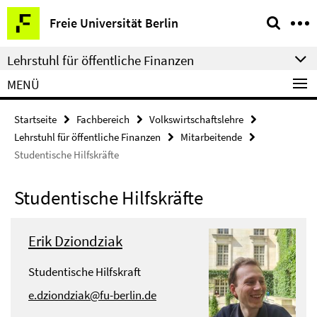
Springe
Service-
Freie Universität Berlin
direkt
Navigation
zu
Lehrstuhl für öffentliche Finanzen
Inhalt
MENÜ
Startseite
Fachbereich
Volkswirtschaftslehre
Lehrstuhl für öffentliche Finanzen
Mitarbeitende
Studentische Hilfskräfte
Studentische Hilfskräfte
Erik Dziondziak
Studentische Hilfskraft
e.dziondziak@fu-berlin.de