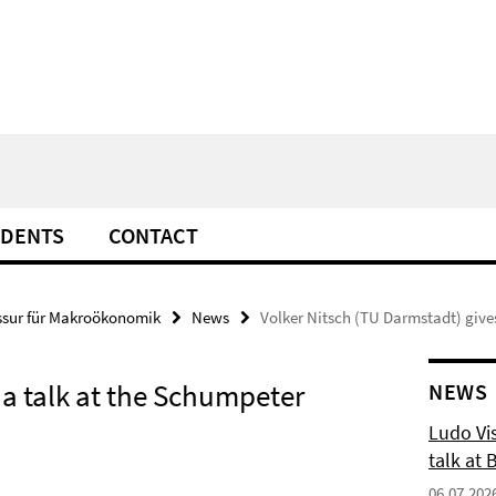
UDENTS
CONTACT
ssur für Makroökonomik
News
Volker Nitsch (TU Darmstadt) giv
 a talk at the Schumpeter
NEWS
Ludo Vis
talk at 
06.07.202