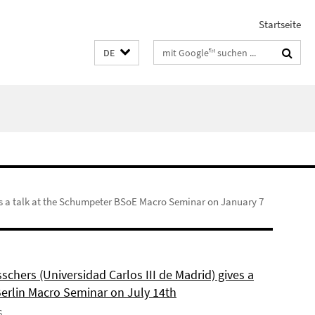
Startseite
Suchbegriffe
DE
es a talk at the Schumpeter BSoE Macro Seminar on January 7
schers (Universidad Carlos III de Madrid) gives a
Berlin Macro Seminar on July 14th
6