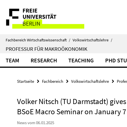
Springe
Service-
direkt
zu
Navigation
Inhalt
Fachbereich Wirtschaftswissenschaft
/
Volkswirtschaftslehre
/
PROFESSUR FÜR MAKROÖKONOMIK
TEAM
RESEARCH
TEACHING
PHD ST
Startseite
Fachbereich
Volkswirtschaftslehre
Profe
Volker Nitsch (TU Darmstadt) gives
BSoE Macro Seminar on January 7
News vom 06.01.2025