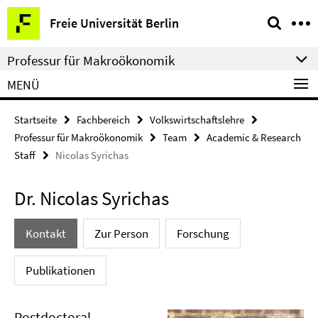
Springe
Service-
Freie Universität Berlin
direkt
Navigation
zu
Professur für Makroökonomik
Inhalt
MENÜ
Startseite
Fachbereich
Volkswirtschaftslehre
Professur für Makroökonomik
Team
Academic & Research
Staff
Nicolas Syrichas
Dr. Nicolas Syrichas
Kontakt
Zur Person
Forschung
Publikationen
Postdoctoral