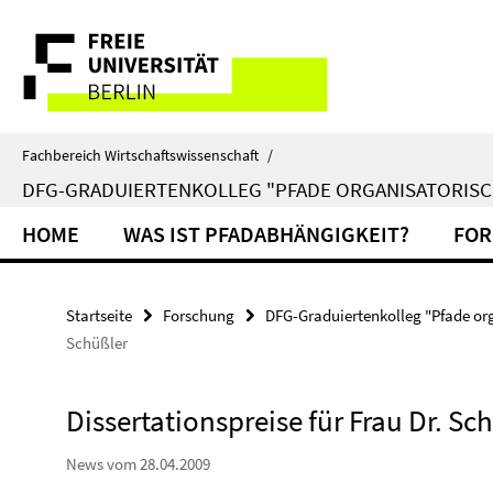
Springe
Service-
direkt
zu
Navigation
Inhalt
Fachbereich Wirtschaftswissenschaft
/
DFG-GRADUIERTENKOLLEG "PFADE ORGANISATORISC
HOME
WAS IST PFADABHÄNGIGKEIT?
FOR
Startseite
Forschung
DFG-Graduiertenkolleg "Pfade org
Schüßler
Dissertationspreise für Frau Dr. Sc
News vom 28.04.2009