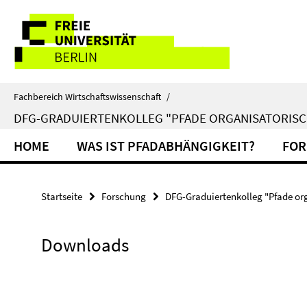
Springe
Service-
direkt
zu
Navigation
Inhalt
Fachbereich Wirtschaftswissenschaft
/
DFG-GRADUIERTENKOLLEG "PFADE ORGANISATORISC
HOME
WAS IST PFADABHÄNGIGKEIT?
FOR
Startseite
Forschung
DFG-Graduiertenkolleg "Pfade org
Downloads