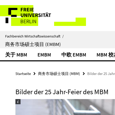
Springe
Service-
direkt
zu
Navigation
Inhalt
Fachbereich Wirtschaftswissenschaft
/
商务市场硕士项目 (EMBM)
关于 MBM
EMBM
中欧 EMBM
MBM 
Startseite
商务市场硕士项目 (MBM)
Bilder der 25 Jah
Bilder der 25 Jahr-Feier des MBM