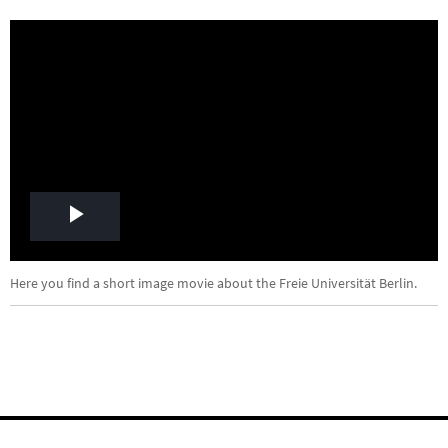
Play
Video
Here you find a short image movie about the Freie Universität Berlin.