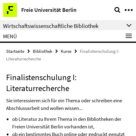
Springe
Service-
Freie Universität Berlin
direkt
Navigation
zu
Wirtschaftswissenschaftliche Bibliothek
Inhalt
MENÜ
Startseite
Bibliothek
Kurse
Finalistenschulung I:
Literaturrecherche
Finalistenschulung I:
Literaturrecherche
Sie interessieren sich für ein Thema oder schreiben eine
Abschlussarbeit und wollen wissen...
ob Literatur zu Ihrem Thema in den Bibliotheken der
Freien Universität Berlin vorhanden ist,
ob ein bestimmtes Buch online oder gedruckt genutzt