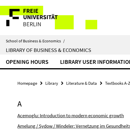
Springe
Service
direkt
zu
Navigation
Inhalt
School of Business & Economics
/
LIBRARY OF BUSINESS & ECONOMICS
OPENING HOURS
LIBRARY USER INFORMATIO
Homepage
Library
Literature & Data
Textbooks A-
A
Acemoglu: Introduction to modern economic growth
Amelung / Sydow / Windeler: Vernetzung im Gesundhei