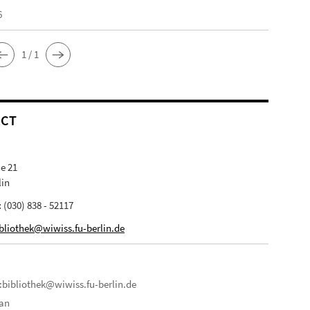
6
1 / 1
ACT
e 21
lin
:
(030) 838 - 52117
bliothek@wiwiss.fu-berlin.de
:bibliothek@wiwiss.fu-berlin.de
lan