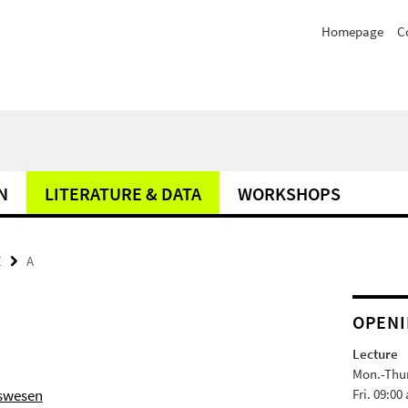
Homepage
C
N
LITERATURE & DATA
WORKSHOPS
Z
A
OPENI
Lecture
Mon.-Thur.
tswesen
Fri. 09:00