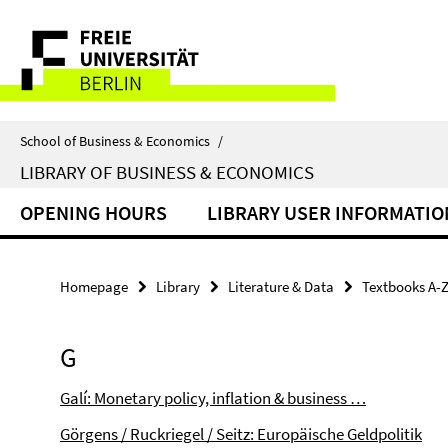
Springe
Service
direkt
zu
Navigation
Inhalt
School of Business & Economics
/
LIBRARY OF BUSINESS & ECONOMICS
OPENING HOURS
LIBRARY USER INFORMATIO
Homepage
Library
Literature & Data
Textbooks A-
G
Galí: Monetary policy, inflation & business …
Görgens / Ruckriegel / Seitz: Europäische Geldpolitik