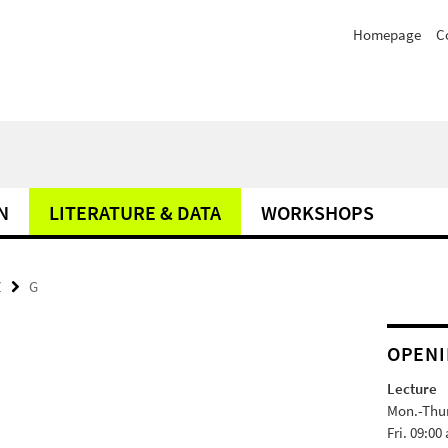
Homepage
C
N
LITERATURE & DATA
WORKSHOPS
Z
G
OPENI
Lecture
Mon.-Thur.
Fri. 09:00