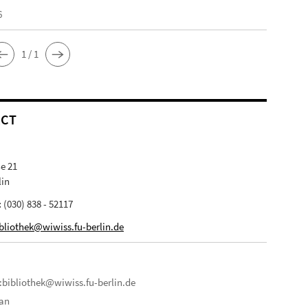
6
1 / 1
ACT
e 21
lin
:
(030) 838 - 52117
bliothek@wiwiss.fu-berlin.de
:bibliothek@wiwiss.fu-berlin.de
lan