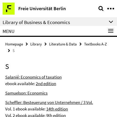
Springe
Service
Freie Universität Berlin
direkt
Navigation
zu
Library of Business & Economics
Inhalt
MENU
Homepage
Library
Literature & Data
Textbooks A-Z
S
S
Salanié: Economics of taxation
ebook available:
2nd edition
Samuelson: Economics
Scheffler: Besteuerung von Unternehmen / 3 Vol.
Vol. 1 ebook available:
14th edition
Vol. 2 ebook available:
9th edition