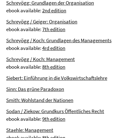
Schreyögg: Grundlagen der Organisation
ebook available:
2nd edition
Schreyögg / Geiger: Organisation
ebook available:
7th edition
Schreyögg / Koch: Grundlagen des Managements
ebook available:
4rd edition
Schreyögg / Koch: Management
ebook available:
8th edition
Siebert: Einführung in die Volkswirtschaftslehre
Sinn: Das grüne Paradoxon
Smith: Wohlstand der Nationen
Sodan / Ziekow: Grundkurs Öffentliches Recht
ebook available:
9th edition
Staehle: Management
ebook available:
8th edition