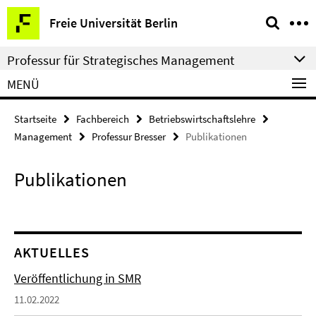
Springe
Service-
Freie Universität Berlin
direkt
Navigation
zu
Professur für Strategisches Management
Inhalt
MENÜ
Startseite
Fachbereich
Betriebswirtschaftslehre
Management
Professur Bresser
Publikationen
Publikationen
AKTUELLES
Veröffentlichung in SMR
11.02.2022