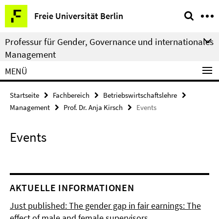
Springe
Service-
Freie Universität Berlin
direkt
Navigation
zu
Professur für Gender, Governance und internationales
Inhalt
Management
MENÜ
Startseite
Fachbereich
Betriebswirtschaftslehre
Management
Prof. Dr. Anja Kirsch
Events
Events
AKTUELLE INFORMATIONEN
Just published: The gender gap in fair earnings: The
effect of male and female supervisors