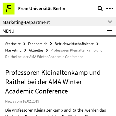
Springe
Service-
Freie Universität Berlin
direkt
Navigation
zu
Marketing-Department
Inhalt
MENÜ
Startseite
Fachbereich
Betriebswirtschaftslehre
Marketing
Aktuelles
Professoren Kleinaltenkamp und
Raithel bei der AMA Winter Academic Conference
Professoren Kleinaltenkamp und
Raithel bei der AMA Winter
Academic Conference
News vom 18.02.2019
Die Professoren Kleinaltenkamp und Raithel werden das