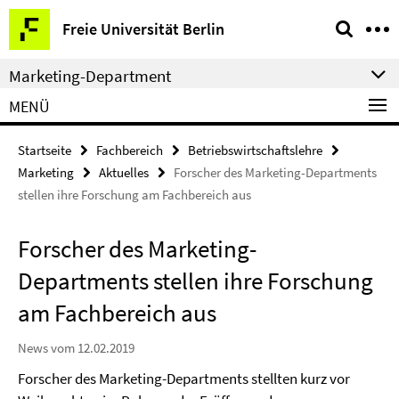
Springe
Service-
Freie Universität Berlin
direkt
Navigation
zu
Marketing-Department
Inhalt
MENÜ
Startseite
Fachbereich
Betriebswirtschaftslehre
Marketing
Aktuelles
Forscher des Marketing-Departments
stellen ihre Forschung am Fachbereich aus
Forscher des Marketing-
Departments stellen ihre Forschung
am Fachbereich aus
News vom 12.02.2019
Forscher des Marketing-Departments stellten kurz vor