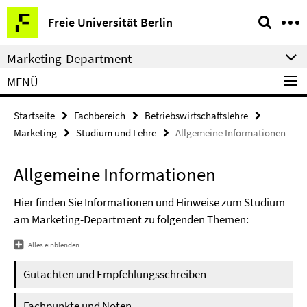
Springe
Service-
Freie Universität Berlin
direkt
Navigation
zu
Marketing-Department
Inhalt
MENÜ
Startseite
Fachbereich
Betriebswirtschaftslehre
Marketing
Studium und Lehre
Allgemeine Informationen
Allgemeine Informationen
Hier finden Sie Informationen und Hinweise zum Studium
am Marketing-Department zu folgenden Themen:
Alles einblenden
Gutachten und Empfehlungsschreiben
Fachpunkte und Noten