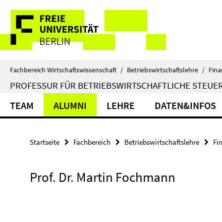
Springe
Service-
direkt
zu
Navigation
Inhalt
Fachbereich Wirtschaftswissenschaft
/
Betriebswirtschaftslehre
/
Fina
PROFESSUR FÜR BETRIEBSWIRTSCHAFTLICHE STEUE
TEAM
ALUMNI
LEHRE
DATEN&INFOS
Startseite
Fachbereich
Betriebswirtschaftslehre
Fi
Prof. Dr. Martin Fochmann