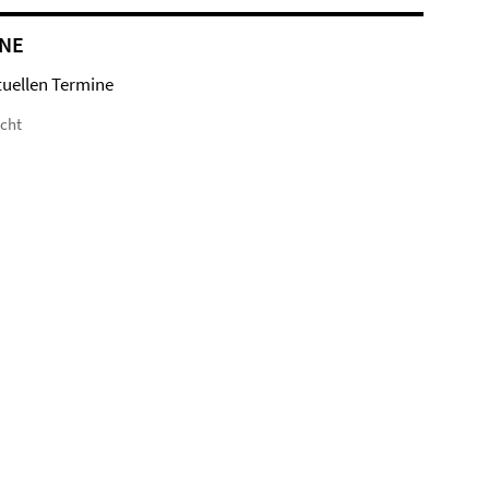
NE
tuellen Termine
icht