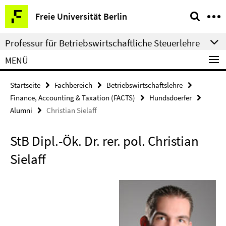
Springe
Service-
Freie Universität Berlin
direkt
Navigation
zu
Professur für Betriebswirtschaftliche Steuerlehre
Inhalt
MENÜ
Startseite
Fachbereich
Betriebswirtschaftslehre
Finance, Accounting & Taxation (FACTS)
Hundsdoerfer
Alumni
Christian Sielaff
StB Dipl.-Ök. Dr. rer. pol. Christian
Sielaff