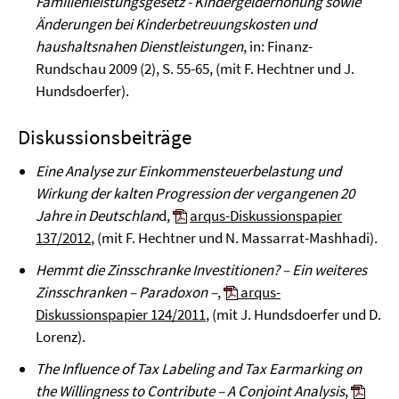
Familienleistungsgesetz - Kindergelderhöhung sowie
Änderungen bei Kinderbetreuungskosten und
haushaltsnahen Dienstleistungen
, in: Finanz-
Rundschau 2009 (2), S. 55-65, (mit F. Hechtner und J.
Hundsdoerfer).
Diskussionsbeiträge
Eine Analyse zur Einkommensteuerbelastung und
Wirkung der kalten Progression der vergangenen 20
Jahre in Deutschlan
d,
arqus-Diskussionspapier
137/2012
, (mit F. Hechtner und N. Massarrat-Mashhadi).
Hemmt die Zinsschranke Investitionen? – Ein weiteres
Zinsschranken – Paradoxon –
,
arqus-
Diskussionspapier 124/2011
, (mit J. Hundsdoerfer und D.
Lorenz).
The Influence of Tax Labeling and Tax Earmarking on
the Willingness to Contribute – A Conjoint Analysis
,