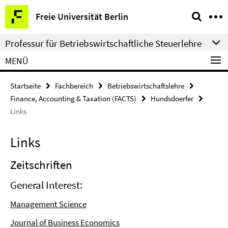
Springe
Service-
Freie Universität Berlin
direkt
Navigation
zu
Professur für Betriebswirtschaftliche Steuerlehre
Inhalt
MENÜ
Startseite
Fachbereich
Betriebswirtschaftslehre
Finance, Accounting & Taxation (FACTS)
Hundsdoerfer
Links
Links
Zeitschriften
General Interest:
Management Science
Journal of Business Economics