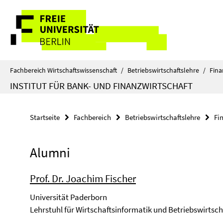
Springe
Service-
direkt
zu
Navigation
Inhalt
Fachbereich Wirtschaftswissenschaft
/
Betriebswirtschaftslehre
/
Fina
INSTITUT FÜR BANK- UND FINANZWIRTSCHAFT
Startseite
Fachbereich
Betriebswirtschaftslehre
Fi
Alumni
Prof. Dr. Joachim Fischer
Universität Paderborn
Lehrstuhl für Wirtschaftsinformatik und Betriebswirtsc