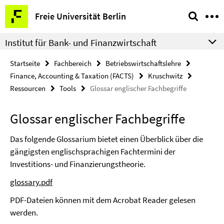
Springe
Service-
Freie Universität Berlin
direkt
Navigation
zu
Institut für Bank- und Finanzwirtschaft
Inhalt
Startseite
Fachbereich
Betriebswirtschaftslehre
Finance, Accounting & Taxation (FACTS)
Kruschwitz
Ressourcen
Tools
Glossar englischer Fachbegriffe
Glossar englischer Fachbegriffe
Das folgende Glossarium bietet einen Überblick über die
gängigsten englischsprachigen Fachtermini der
Investitions- und Finanzierungstheorie.
glossary.pdf
PDF-Dateien können mit dem Acrobat Reader gelesen
werden.