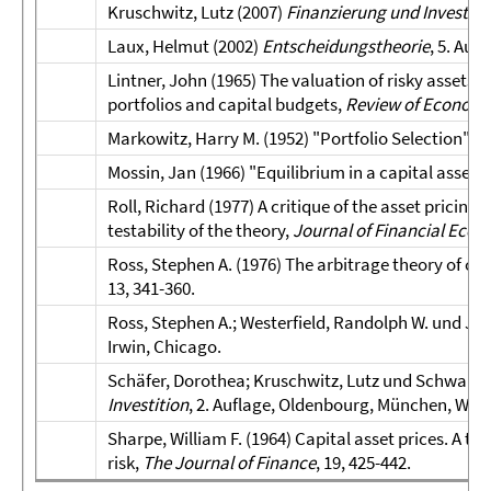
Kruschwitz, Lutz (2007)
Finanzierung und Investiti
Laux, Helmut (2002)
Entscheidungstheorie
, 5. Auf
Lintner, John (1965) The valuation of risky assets a
portfolios and capital budgets,
Review of Economic
Markowitz, Harry M. (1952) "Portfolio Selection",
T
Mossin, Jan (1966) "Equilibrium in a capital asset 
Roll, Richard (1977) A critique of the asset pricing t
testability of the theory,
Journal of Financial Eco
Ross, Stephen A. (1976) The arbitrage theory of cap
13, 341-360.
Ross, Stephen A.; Westerfield, Randolph W. und Jaff
Irwin, Chicago.
Schäfer, Dorothea; Kruschwitz, Lutz und Schwake,
Investition
, 2. Auflage, Oldenbourg, München, Wien
Sharpe, William F. (1964) Capital asset prices. A t
risk,
The Journal of Finance
, 19, 425-442.