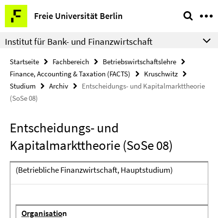
Springe
Service-
Freie Universität Berlin
direkt
Navigation
zu
Institut für Bank- und Finanzwirtschaft
Inhalt
Startseite
Fachbereich
Betriebswirtschaftslehre
Finance, Accounting & Taxation (FACTS)
Kruschwitz
Studium
Archiv
Entscheidungs- und Kapitalmarkttheorie
(SoSe 08)
Entscheidungs- und
Kapitalmarkttheorie (SoSe 08)
(Betriebliche Finanzwirtschaft, Hauptstudium)
Organisatio
n