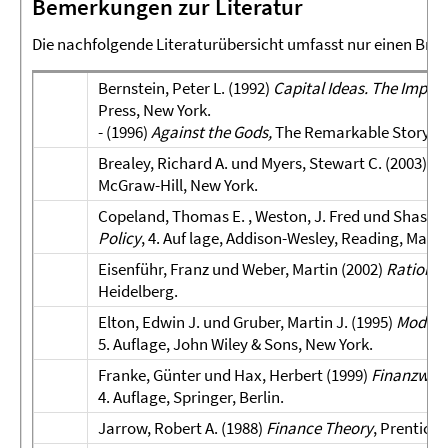
Bemerkungen zur Literatur
Die nachfolgende Literaturübersicht umfasst nur einen Bruch
Bernstein, Peter L. (1992)
Capital Ideas. The Improb
Press, New York.
- (1996)
Against the Gods,
The Remarkable Story of 
Brealey, Richard A. und Myers, Stewart C. (2003)
Pr
McGraw-Hill, New York.
Copeland, Thomas E. , Weston, J. Fred und Shastri
Policy
, 4. Auf lage, Addison-Wesley, Reading, Mass.
Eisenführ, Franz und Weber, Martin (2002)
Rational
Heidelberg.
Elton, Edwin J. und Gruber, Martin J. (1995)
Modern 
5. Auflage, John Wiley & Sons, New York.
Franke, Günter und Hax, Herbert (1999)
Finanzwirt
4. Auflage, Springer, Berlin.
Jarrow, Robert A. (1988)
Finance Theory
, Prentice-