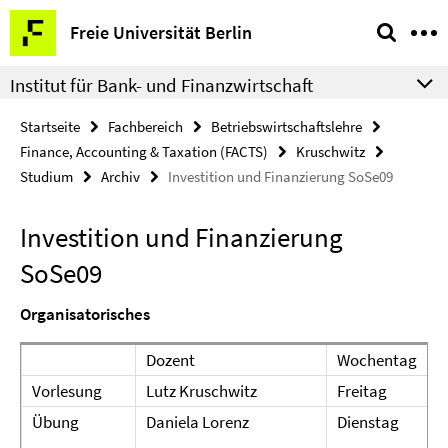
Springe
Service-
Freie Universität Berlin
direkt
Navigation
zu
Institut für Bank- und Finanzwirtschaft
Inhalt
Startseite
Fachbereich
Betriebswirtschaftslehre
Finance, Accounting & Taxation (FACTS)
Kruschwitz
Studium
Archiv
Investition und Finanzierung SoSe09
Investition und Finanzierung
SoSe09
Organisatorisches
Dozent
Wochentag
Vorlesung
Lutz Kruschwitz
Freitag
Übung
Daniela Lorenz
Dienstag