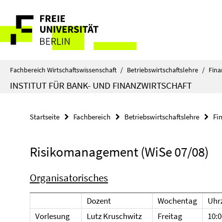
Springe
Service-
direkt
zu
Navigation
Inhalt
Fachbereich Wirtschaftswissenschaft
/
Betriebswirtschaftslehre
/
Fina
INSTITUT FÜR BANK- UND FINANZWIRTSCHAFT
Startseite
Fachbereich
Betriebswirtschaftslehre
Fi
Risikomanagement (WiSe 07/08)
Organisatorisches
Dozent
Wochentag
Uhr
Vorlesung
Lutz Kruschwitz
Freitag
10:0