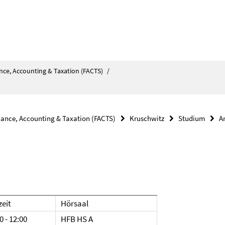
nce, Accounting & Taxation (FACTS)
/
nance, Accounting & Taxation (FACTS)
Kruschwitz
Studium
A
zeit
Hörsaal
0 - 12:00
HFB HS A