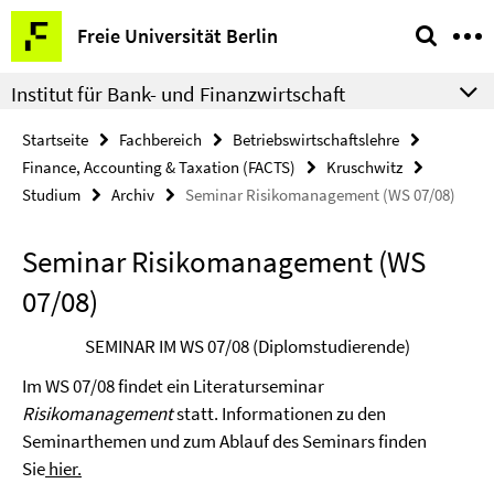
Springe
Service-
Freie Universität Berlin
direkt
Navigation
zu
Institut für Bank- und Finanzwirtschaft
Inhalt
Startseite
Fachbereich
Betriebswirtschaftslehre
Finance, Accounting & Taxation (FACTS)
Kruschwitz
Studium
Archiv
Seminar Risikomanagement (WS 07/08)
Seminar Risikomanagement (WS
07/08)
SEMINAR IM WS 07/08 (Diplomstudierende)
Im WS 07/08 findet ein Literaturseminar
Risikomanagement
statt. Informationen zu den
Seminarthemen und zum Ablauf des Seminars finden
Sie
hier.