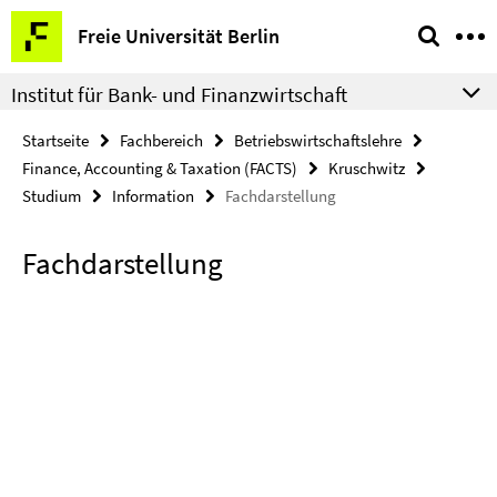
Springe
Service-
Freie Universität Berlin
direkt
Navigation
zu
Institut für Bank- und Finanzwirtschaft
Inhalt
Startseite
Fachbereich
Betriebswirtschaftslehre
Finance, Accounting & Taxation (FACTS)
Kruschwitz
Studium
Information
Fachdarstellung
Fachdarstellung