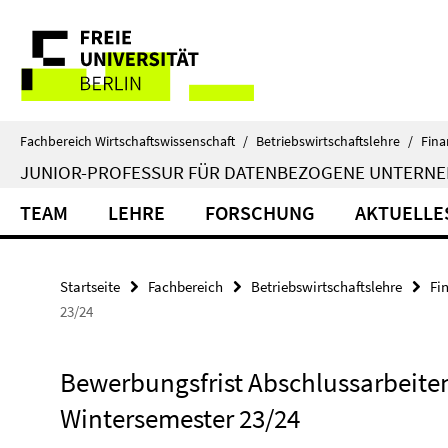
Springe
Service-
direkt
zu
Navigation
Inhalt
Fachbereich Wirtschaftswissenschaft
/
Betriebswirtschaftslehre
/
Fina
JUNIOR-PROFESSUR FÜR DATENBEZOGENE UNTERN
TEAM
LEHRE
FORSCHUNG
AKTUELLE
Startseite
Fachbereich
Betriebswirtschaftslehre
Fi
23/24
Bewerbungsfrist Abschlussarbeite
Wintersemester 23/24