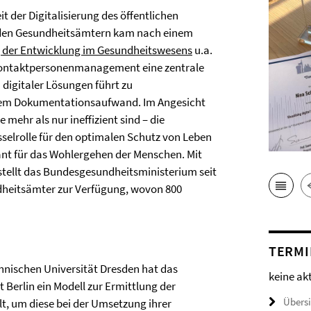
 der Digitalisierung des öffentlichen
m den Gesundheitsämtern kam nach einem
 der Entwicklung im Gesundheitswesens
u.a.
Kontaktpersonenmanagement eine zentrale
igitaler Lösungen führt zu
gem Dokumentationsaufwand. Im Angesicht
e mehr als nur ineffizient sind – die
sselrolle für den optimalen Schutz von Leben
ant für das Wohlergehen der Menschen. Mit
tellt das Bundesgesundheitsministerium seit
ndheitsämter zur Verfügung, wovon 800
TERMI
hnischen Universität Dresden hat das
keine ak
 Berlin ein Modell zur Ermittlung der
Übers
lt, um diese bei der Umsetzung ihrer