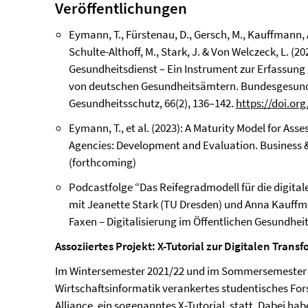
Veröffentlichungen
Eymann, T., Fürstenau, D., Gersch, M., Kauffmann, A
Schulte-Althoff, M., Stark, J. & Von Welczeck, L. (
Gesundheitsdienst – Ein Instrument zur Erfassung
von deutschen Gesundheitsämtern. Bundesgesundh
Gesundheitsschutz, 66(2), 136–142.
https://doi.or
Eymann, T., et al. (2023): A Maturity Model for Asse
Agencies: Development and Evaluation. Business 
(forthcoming)
Podcastfolge “Das Reifegradmodell für die digit
mit Jeanette Stark (TU Dresden) und Anna Kauffm
Faxen – Digitalisierung im Öffentlichen Gesundhe
Assoziiertes Projekt: X-Tutorial zur Digitalen Tran
Im Wintersemester 2021/22 und im Sommersemester 
Wirtschaftsinformatik verankertes studentisches For
Alliance, ein sogenanntes
X-Tutorial
, statt. Dabei h