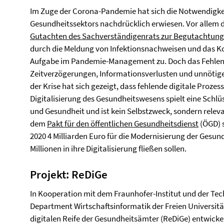
Im Zuge der Corona-Pandemie hat sich die Notwendigkeit
Gesundheitssektors nachdrücklich erwiesen. Vor alle
Gutachten des Sachverständigenrats zur Begutachtung
durch die Meldung von Infektionsnachweisen und das 
Aufgabe im Pandemie-Management zu. Doch das Fehlen d
Zeitverzögerungen, Informationsverlusten und unnöti
der Krise hat sich gezeigt, dass fehlende digitale Prozess
Digitalisierung des Gesundheitswesens spielt eine Schlü
und Gesundheit und ist kein Selbstzweck, sondern relev
dem
Pakt für den öffentlichen Gesundheitsdienst
(ÖGD) s
2020 4 Milliarden Euro für die Modernisierung der Gesu
Millionen in ihre Digitalisierung fließen sollen.
Projekt: ReDiGe
In Kooperation mit dem Fraunhofer-Institut und der Tec
Department Wirtschaftsinformatik der Freien Universität
digitalen Reife der Gesundheitsämter (ReDiGe) entwicke