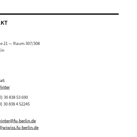
AKT
ße 21 — Raum 307/308
lin
at:
Winter
(0) 30 838 53 690
0) 30 838 4 52245
winter@fu-berlin.de
@wiwiss.fu-berlin.de