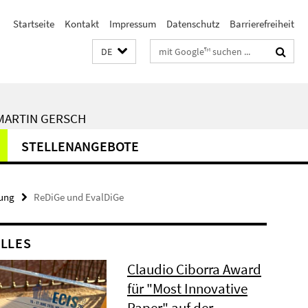
Startseite
Kontakt
Impressum
Datenschutz
Barrierefreiheit
Suchbegriffe
DE
 MARTIN GERSCH
STELLENANGEBOTE
ung
ReDiGe und EvalDiGe
LLES
Claudio Ciborra Award
für "Most Innovative
Paper" auf der