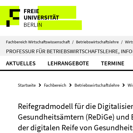
Springe
Service-
direkt
zu
Navigation
Inhalt
Fachbereich Wirtschaftswissenschaft
/
Betriebswirtschaftslehre
/
Wirt
PROFESSUR FÜR BETRIEBSWIRTSCHAFTSLEHRE, INFOR
AKTUELLES
LEHRANGEBOTE
TERMINE
Startseite
Fachbereich
Betriebswirtschaftslehre
Wi
Reifegradmodell für die Digitalisi
Gesundheitsämtern (ReDiGe) und 
der digitalen Reife von Gesundhei