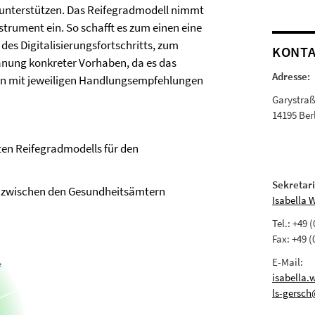
unterstützen. Das Reifegradmodell nimmt
rument ein. So schafft es zum einen eine
des Digitalisierungsfortschritts, zum
KONT
anung konkreter Vorhaben, da es das
Adresse:
nen mit jeweiligen Handlungsempfehlungen
Garystra
14195 Ber
rten Reifegradmodells für den
Sekretari
d zwischen den Gesundheitsämtern
Isabella 
Tel.: +49 
Fax: +49 (
E-Mail:
isabella.
ls-gersch