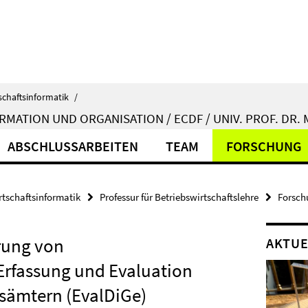
schaftsinformatik
/
MATION UND ORGANISATION / ECDF / UNIV. PROF. DR.
ABSCHLUSSARBEITEN
TEAM
FORSCHUNG
rtschaftsinformatik
Professur für Betriebswirtschaftslehre
Forsch
erung von
AKTUE
Erfassung und Evaluation
tsämtern (EvalDiGe)