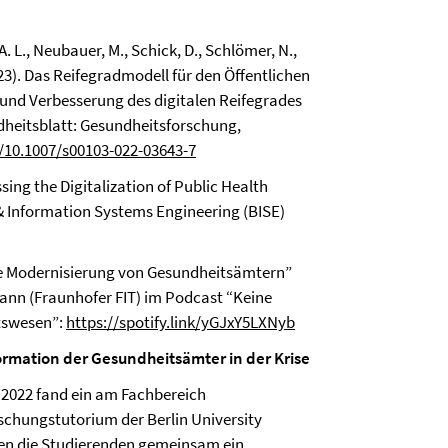
. L., Neubauer, M., Schick, D., Schlömer, N.,
2023). Das Reifegradmodell für den Öffentlichen
 und Verbesserung des digitalen Reifegrades
eitsblatt: Gesundheitsforschung,
g/10.1007/s00103-022-03643-7
ssing the Digitalization of Public Health
& Information Systems Engineering (BISE)
ale Modernisierung von Gesundheitsämtern”
ann (Fraunhofer FIT) im Podcast “Keine
itswesen”:
https://spotify.link/yGJxY5LXNyb
sformation der Gesundheitsämter in der Krise
2022 fand ein am Fachbereich
schungstutorium der Berlin University
aben die Studierenden gemeinsam ein