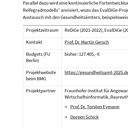
Parallel dazu wird eine kontinuierliche Fortentwickl
Reifegradmodells” anvisiert, wozu das EvalDiGe-Pro
Austausch mit den Gesundheitsämtern, beispielsweis
Projektzeitraum
ReDiGe (2021-2022), EvalDiGe (2
Kontakt
Prof. Dr. Martin Gersch
Budgets (FU
bisher: 127.405,- €
Berlin)
Projektwebsite
https://gesundheitsamt-2025.de/
beim BMG
Projektpartner
Fraunhofer-Institut für Angewa
Wirtschaftsinformatik, Bayreut
Prof. Dr. Torsten Eymann
Doreen Schick