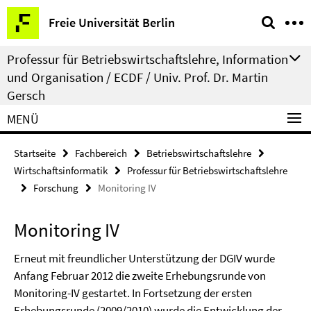
Springe
Service-
Freie Universität Berlin
direkt
Navigation
zu
Professur für Betriebswirtschaftslehre, Information
Inhalt
und Organisation / ECDF / Univ. Prof. Dr. Martin
Gersch
MENÜ
Startseite
Fachbereich
Betriebswirtschaftslehre
Wirtschaftsinformatik
Professur für Betriebswirtschaftslehre
Forschung
Monitoring IV
Monitoring IV
Erneut mit freundlicher Unterstützung der DGIV wurde
Anfang Februar 2012 die zweite Erhebungsrunde von
Monitoring-IV gestartet. In Fortsetzung der ersten
Erhebungsrunde (2009/2010) wurde die Entwicklung der