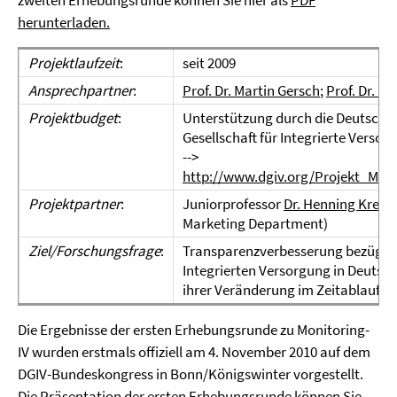
zweiten Erhebungsrunde können Sie hier als
PDF
herunterladen.
Projektlaufzeit
:
seit 2009
Ansprechpartner
:
Prof. Dr.
Martin Gersch
;
Prof. Dr. La
Projektbudget
:
Unterstützung durch die Deutsche
Gesellschaft für Integrierte Versor
-->
http://www.dgiv.org/Projekt_Moni
Projektpartner
:
Juniorprofessor
Dr. Henning Kreis
(
Marketing Department)
Ziel/Forschungsfrage
:
Transparenzverbesserung bezüglic
Integrierten Versorgung in Deutsc
ihrer Veränderung im Zeitablauf
Die Ergebnisse der ersten Erhebungsrunde zu Monitoring-
IV wurden erstmals offiziell am 4. November 2010 auf dem
DGIV-Bundeskongress in Bonn/Königswinter vorgestellt.
Die Präsentation der ersten Erhebungsrunde können Sie