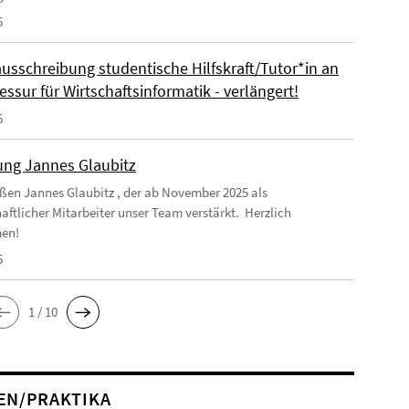
6
ausschreibung studentische Hilfskraft/Tutor*in an
essur für Wirtschaftsinformatik - verlängert!
6
ng Jannes Glaubitz
ßen Jannes Glaubitz , der ab November 2025 als
aftlicher Mitarbeiter unser Team verstärkt. Herzlich
en!
5
1 / 10
EN/PRAKTIKA