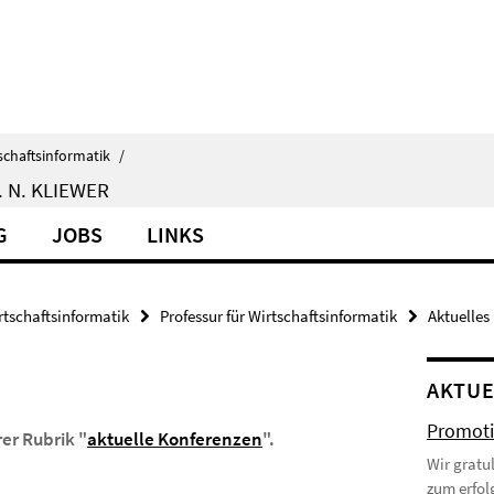
schaftsinformatik
/
 N. KLIEWER
G
JOBS
LINKS
rtschaftsinformatik
Professur für Wirtschaftsinformatik
Aktuelles
AKTUE
Promoti
rer Rubrik "
aktuelle Konferenzen
".
Wir gratu
zum erfol