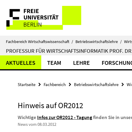
Springe
Service-
direkt
zu
Navigation
Inhalt
Fachbereich Wirtschaftswissenschaft
/
Betriebswirtschaftslehre
/
Wirt
PROFESSUR FÜR WIRTSCHAFTSINFORMATIK PROF. DR.
AKTUELLES
TEAM
LEHRE
FORSCHUN
Startseite
Fachbereich
Betriebswirtschaftslehre
Wi
Hinweis auf OR2012
Wichtige
Infos zur OR2012 - Tagung
finden Sie in unse
News vom 08.03.2012