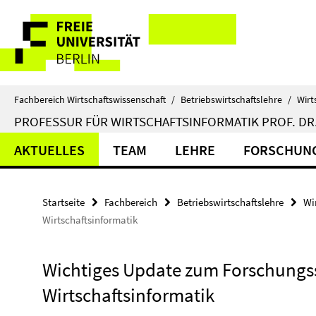
Springe
Service-
direkt
zu
Navigation
Inhalt
Fachbereich Wirtschaftswissenschaft
/
Betriebswirtschaftslehre
/
Wirt
PROFESSUR FÜR WIRTSCHAFTSINFORMATIK PROF. DR.
AKTUELLES
TEAM
LEHRE
FORSCHUN
Startseite
Fachbereich
Betriebswirtschaftslehre
Wi
Wirtschaftsinformatik
Wichtiges Update zum Forschung
Wirtschaftsinformatik