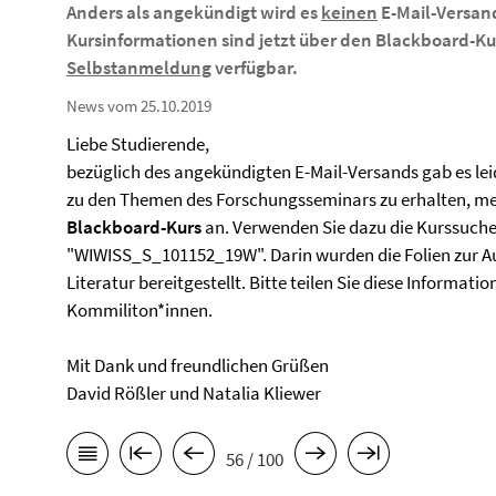
Anders als angekündigt wird es
keinen
E-Mail-Versan
Kursinformationen sind jetzt über den
Blackboard-Ku
Selbstanmeldung
verfügbar.
News vom 25.10.2019
Liebe Studierende,
bezüglich des angekündigten E-Mail-Versands gab es le
zu den Themen des Forschungsseminars zu erhalten, mel
Blackboard-Kurs
an. Verwenden Sie dazu die Kurssuche 
"WIWISS_S_101152_19W". Darin wurden die Folien zur A
Literatur bereitgestellt. Bitte teilen Sie diese Informat
Kommiliton*innen.
Mit Dank und freundlichen Grüßen
David Rößler und Natalia Kliewer
56 / 100