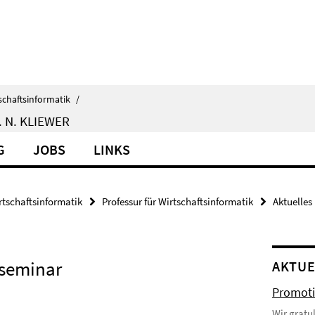
schaftsinformatik
/
 N. KLIEWER
G
JOBS
LINKS
rtschaftsinformatik
Professur für Wirtschaftsinformatik
Aktuelles
sseminar
AKTUE
Promoti
Wir gratu