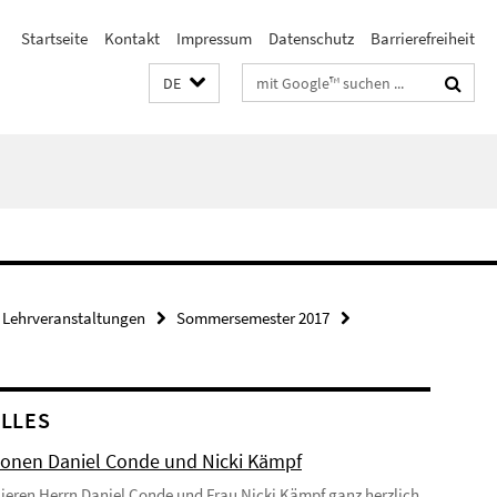
Startseite
Kontakt
Impressum
Datenschutz
Barrierefreiheit
Suchbegriffe
DE
Lehrveranstaltungen
Sommersemester 2017
LLES
onen Daniel Conde und Nicki Kämpf
lieren Herrn Daniel Conde und Frau Nicki Kämpf ganz herzlich