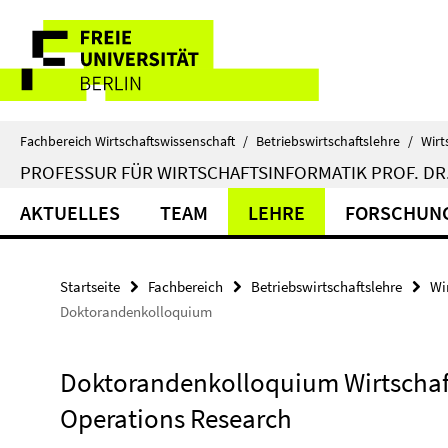
Springe
Service-
direkt
zu
Navigation
Inhalt
Fachbereich Wirtschaftswissenschaft
/
Betriebswirtschaftslehre
/
Wirt
PROFESSUR FÜR WIRTSCHAFTSINFORMATIK PROF. DR.
AKTUELLES
TEAM
LEHRE
FORSCHUN
Startseite
Fachbereich
Betriebswirtschaftslehre
Wi
Doktorandenkolloquium
Doktorandenkolloquium Wirtschaf
Operations Research