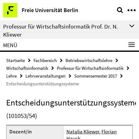
Springe
Service-
Freie Universität Berlin
direkt
Navigation
zu
Professur für Wirtschaftsinformatik Prof. Dr. N.
Inhalt
Kliewer
MENÜ
Startseite
Fachbereich
Betriebswirtschaftslehre
Wirtschaftsinformatik
Professur für Wirtschaftsinformatik
Lehre
Lehrveranstaltungen
Sommersemester 2017
Entscheidungsunterstützungssysteme
Entscheidungsunterstützungssysteme
(101053/54)
Dozent/in
Natalia Kliewer
,
Florian
Hauck