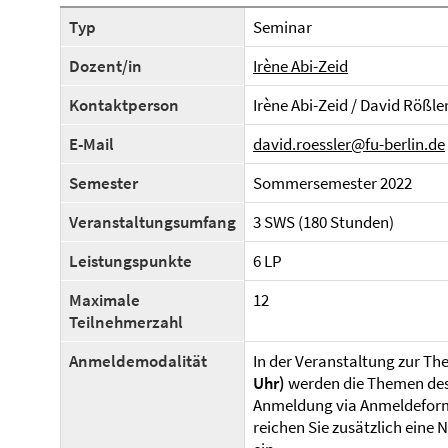
Typ
Seminar
Dozent/in
Irène Abi-Zeid
Kontaktperson
Irène Abi-Zeid / David Rößle
E-Mail
david.roessler@fu-berlin.de
Semester
Sommersemester 2022
Veranstaltungsumfang
3 SWS (180 Stunden)
Leistungspunkte
6 LP
Maximale
12
Teilnehmerzahl
Anmeldemodalität
In der Veranstaltung zur 
Uhr)
werden die Themen des 
Anmeldung via Anmeldeform
reichen Sie zusätzlich eine