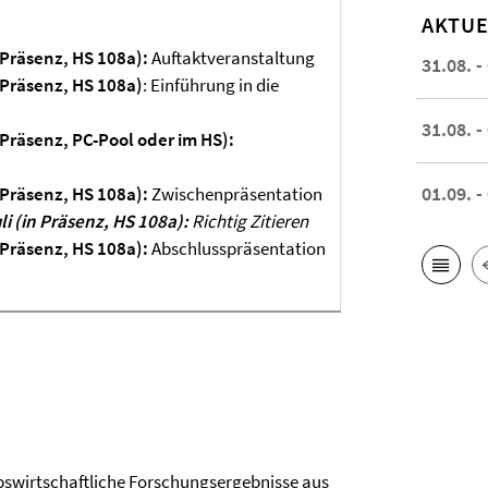
AKTUE
n Präsenz, HS 108a):
Auftaktveranstaltung
31.08. -
n Präsenz, HS 108a)
: Einführung in die
31.08. -
n Präsenz, PC-Pool oder im HS
):
01.09. -
n Präsenz, HS 108a):
Zwischenpräsentation
li (in Präsenz,
HS 108a
):
Richtig Zitieren
n Präsenz, HS 108a):
Abschlusspräsentation
bswirtschaftliche Forschungsergebnisse aus