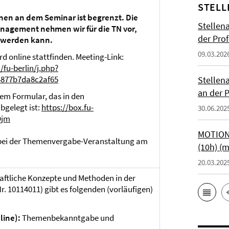
STELL
nen an dem Seminar ist begrenzt. Die
Stellen
gement nehmen wir für die TN vor,
der Prof
 werden kann.
09.03.202
d online stattfinden. Meeting-Link:
/fu-berlin/j.php?
4877b7da8c2af65
Stellen
an der P
em Formular, das in den
bgelegt ist:
https://box.fu-
30.06.202
Qjm
MOTIONT
 bei der Themenvergabe-Veranstaltung am
(10h) (
20.03.202
aftliche Konzepte und Methoden in der
r. 10114011) gibt es folgenden (vorläufigen)
line):
Themenbekanntgabe und