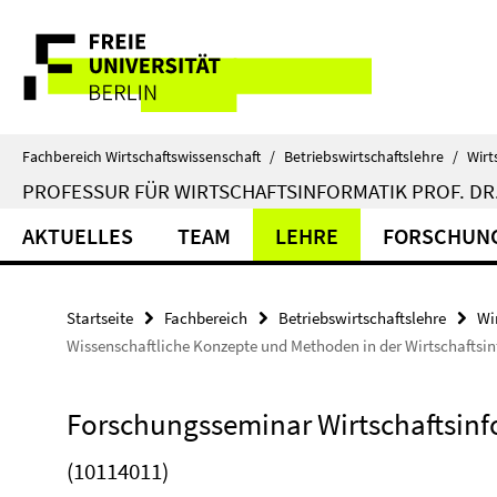
Springe
Service-
direkt
zu
Navigation
Inhalt
Fachbereich Wirtschaftswissenschaft
/
Betriebswirtschaftslehre
/
Wirt
PROFESSUR FÜR WIRTSCHAFTSINFORMATIK PROF. DR.
AKTUELLES
TEAM
LEHRE
FORSCHUN
Startseite
Fachbereich
Betriebswirtschaftslehre
Wi
Wissenschaftliche Konzepte und Methoden in der Wirtschaftsi
Forschungsseminar Wirtschaftsinf
(10114011)